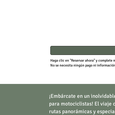
Haga clic en "Reservar ahora" y complete n
No se necesita ningún pago ni información 
wine routes ,
Embark on an 
wine routes
¡Embárcate en un inolvidable
para motociclistas! El viaje 
rutas panorámicas y especial