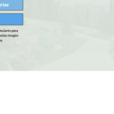
el tour
mulario para
cesita ningún
pa.