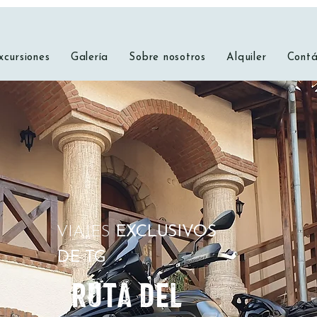
xcursiones
Galería
Sobre nosotros
Alquiler
Contá
VIAJES
EXCLUSIVOS
DE TG
Ruta del