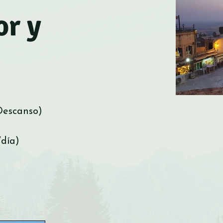
or y
Descanso)
día)