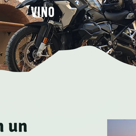
vino
n un