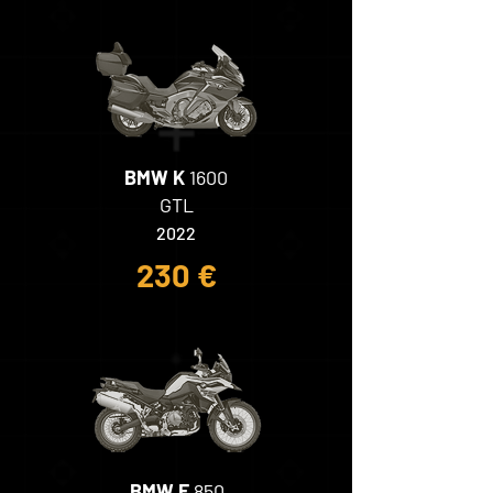
BMW K
1600
GTL
2022
230 €
BMW F
850