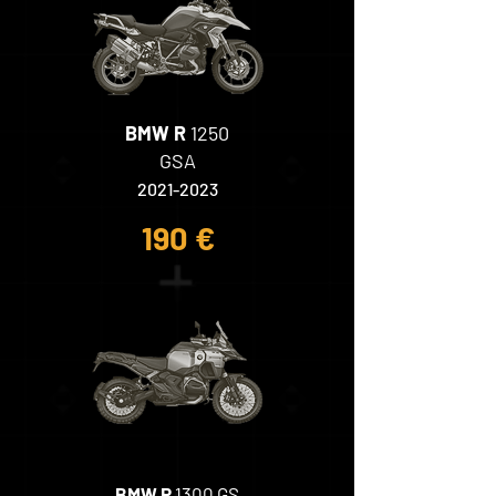
BMW R
1250
GSA
2021-2023
190 €
BMW R
1300 GS