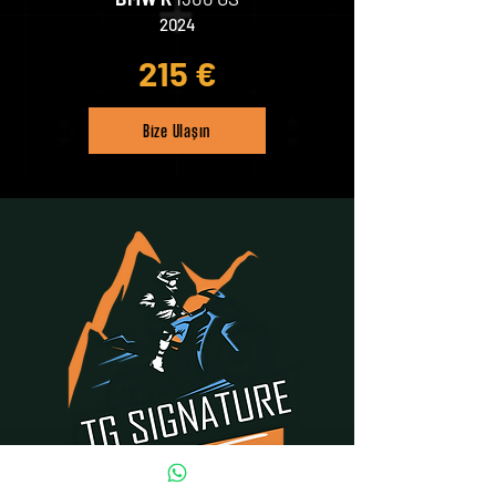
2024
215 €
Bize Ulaşın