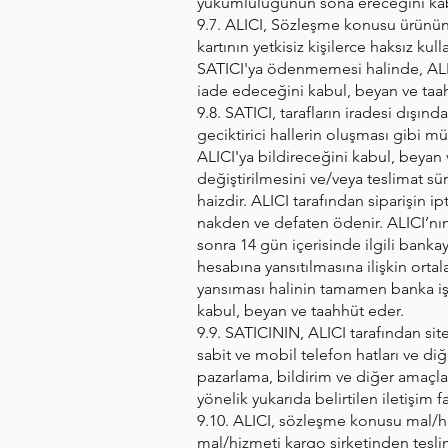
yükümlülüğünün sona ereceğini kab
9.7. ALICI, Sözleşme konusu ürünün 
kartının yetkisiz kişilerce haksız k
SATICI'ya ödenmemesi halinde, ALIC
iade edeceğini kabul, beyan ve taa
9.8. SATICI, tarafların iradesi dışı
geciktirici hallerin oluşması gibi 
ALICI'ya bildireceğini kabul, beyan 
değiştirilmesini ve/veya teslimat s
haizdir. ALICI tarafından siparişin 
nakden ve defaten ödenir. ALICI’nın 
sonra 14 gün içerisinde ilgili bankay
hesabına yansıtılmasına ilişkin orta
yansıması halinin tamamen banka işl
kabul, beyan ve taahhüt eder.
9.9. SATICININ, ALICI tarafından sit
sabit ve mobil telefon hatları ve di
pazarlama, bildirim ve diğer amaçla
yönelik yukarıda belirtilen iletişim
9.10. ALICI, sözleşme konusu mal/hiz
mal/hizmeti kargo şirketinden tesli