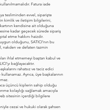
kullanılmamalıdır. Fatura iade
’ya tesliminden evvel, siparişte
n kimlik ve iletişim bilgilerini,
i kartının kendisine ait olduğuna
tmesine kadar geçecek sürede sipariş
ptal etme hakkını haizdir.
eğe uygun olduğunu, SATICI’nın bu
hal, nakden ve defaten tazmin
nları ihlal etmemeyi baştan kabul ve
CI’yı bağlayacaktır.
şkalarını rahatsız ve taciz edici
e kullanamaz. Ayrıca, üye başkalarının
namaz.
aca üçüncü kişilerin sahip olduğu
önlenme kolaylığı sağlamak amacıyla
b sitesinin içerdiği bilgilere
eniyle cezai ve hukuki olarak şahsen