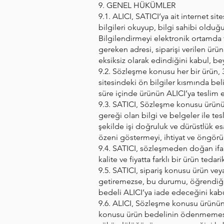
9. GENEL HÜKÜMLER
9.1. ALICI, SATICI’ya ait internet si
bilgileri okuyup, bilgi sahibi olduğ
Bilgilendirmeyi elektronik ortamda 
gereken adresi, siparişi verilen ürün
eksiksiz olarak edindiğini kabul, be
9.2. Sözleşme konusu her bir ürün, 3
sitesindeki ön bilgiler kısmında beli
süre içinde ürünün ALICI’ya teslim
9.3. SATICI, Sözleşme konusu ürünü ek
gereği olan bilgi ve belgeler ile te
şekilde işi doğruluk ve dürüstlük esa
özeni göstermeyi, ihtiyat ve öngörü
9.4. SATICI, sözleşmeden doğan ifa
kalite ve fiyatta farklı bir ürün tedari
9.5. SATICI, sipariş konusu ürün ve
getiremezse, bu durumu, öğrendiği ta
bedeli ALICI’ya iade edeceğini kab
9.6. ALICI, Sözleşme konusu ürünün 
konusu ürün bedelinin ödenmemesi v