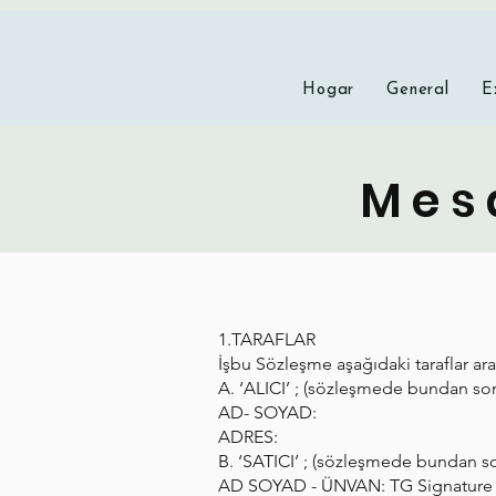
Hogar
General
E
Mesa
1.TARAFLAR
İşbu Sözleşme aşağıdaki taraflar ara
A. ‘ALICI’ ; (sözleşmede bundan sonr
AD- SOYAD:
ADRES:
B. ‘SATICI’ ; (sözleşmede bundan son
AD SOYAD - ÜNVAN: TG Signature