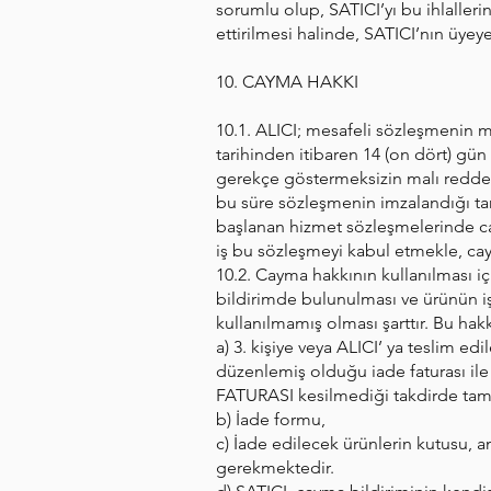
sorumlu olup, SATICI’yı bu ihlallerin
ettirilmesi halinde, SATICI’nın üye
10. CAYMA HAKKI
10.1. ALICI; mesafeli sözleşmenin m
tarihinden itibaren 14 (on dört) gün
gerekçe göstermeksizin malı redded
bu süre sözleşmenin imzalandığı tar
başlanan hizmet sözleşmelerinde cay
iş bu sözleşmeyi kabul etmekle, ca
10.2. Cayma hakkının kullanılması içi
bildirimde bulunulması ve ürünün 
kullanılmamış olması şarttır. Bu hak
a) 3. kişiye veya ALICI’ ya teslim e
düzenlemiş olduğu iade faturası ile
FATURASI kesilmediği takdirde tam
b) İade formu,
c) İade edilecek ürünlerin kutusu, am
gerekmektedir.