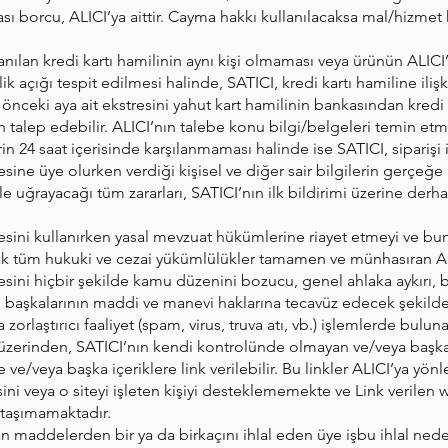
 borcu, ALICI’ya aittir. Cayma hakkı kullanılacaksa mal/hizmet 
lanılan kredi kartı hamilinin aynı kişi olmaması veya ürünün ALICI
lik açığı tespit edilmesi halinde, SATICI, kredi kartı hamiline ilişki
ir önceki aya ait ekstresini yahut kart hamilinin bankasından kred
dan talep edebilir. ALICI’nın talebe konu bilgi/belgeleri temin e
 24 saat içerisinde karşılanmaması halinde ise SATICI, siparişi i
sitesine üye olurken verdiği kişisel ve diğer sair bilgilerin gerç
yle uğrayacağı tüm zararları, SATICI’nın ilk bildirimi üzerine der
sitesini kullanırken yasal mevzuat hükümlerine riayet etmeyi ve bu
ak tüm hukuki ve cezai yükümlülükler tamamen ve münhasıran ALI
itesini hiçbir şekilde kamu düzenini bozucu, genel ahlaka aykırı, ba
in, başkalarının maddi ve manevi haklarına tecavüz edecek şekild
zorlaştırıcı faaliyet (spam, virus, truva atı, vb.) işlemlerde bulu
nin üzerinden, SATICI’nın kendi kontrolünde olmayan ve/veya başk
e ve/veya başka içeriklere link verilebilir. Bu linkler ALICI’ya y
i veya o siteyi işleten kişiyi desteklememekte ve Link verilen we
i taşımamaktadır.
an maddelerden bir ya da birkaçını ihlal eden üye işbu ihlal ned