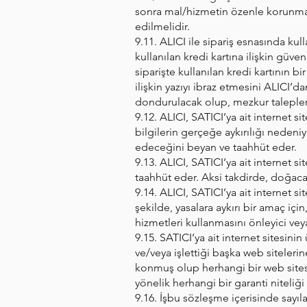
sonra mal/hizmetin özenle korunması
edilmelidir.
9.11. ALICI ile sipariş esnasında kul
kullanılan kredi kartına ilişkin güven
siparişte kullanılan kredi kartının b
ilişkin yazıyı ibraz etmesini ALICI’
dondurulacak olup, mezkur taleplerin
9.12. ALICI, SATICI’ya ait internet 
bilgilerin gerçeğe aykırılığı nedeni
edeceğini beyan ve taahhüt eder.
9.13. ALICI, SATICI’ya ait internet 
taahhüt eder. Aksi takdirde, doğac
9.14. ALICI, SATICI’ya ait internet s
şekilde, yasalara aykırı bir amaç iç
hizmetleri kullanmasını önleyici veya 
9.15. SATICI’ya ait internet sitesi
ve/veya işlettiği başka web sitelerin
konmuş olup herhangi bir web sitesin
yönelik herhangi bir garanti niteliğ
9.16. İşbu sözleşme içerisinde sayıl