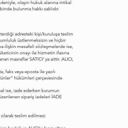
edeniyle, olayın hukuk alanına intikal
ebinde bulunma hakkı saklıdır.
erdiği adresteki kişi/kuruluşa teslim
orumluluk üstlenmeksizin ve hiçbir
ilişkin mesafeli sözleşmelerde ise,
eticinin onayı ile hizmetin ifasına
n masraflar SATICI’ ya aittir. ALICI,
, faks veya eposta ile yazılı
ünler" hükümleri çerçevesinde
umsal ise, iade ederken kurumun
üzenlenen sipariş iadeleri İADE
z olarak teslim edilmesi