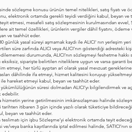
tesinde sözleşme konusu ürünün temel nitelikleri, satış fiyatı ve ö
unu, elektronik ortamda gerekli teyidi verdiğini kabul, beyan ve 
teyit etmesi, mesafeli satış sözleşmesinin kurulmasından evvel, S
lere ait temel özellikleri, ürünlerin vergiler dâhil fiyatını, ödeme
yan ve taahhüt eder.
0 günlük yasal süreyi aşmamak kaydı ile ALICI' nın yerleşim yeri 
rtilen süre zarfında ALICI veya ALICI’nın gösterdiği adresteki kişi
 edilememesi durumunda, ALICI’nın sözleşmeyi feshetme hakkı sa
siksiz, siparişte belirtilen niteliklere uygun ve varsa garanti bel
slim etmeyi, her türlü ayıptan arî olarak yasal mevzuat gereklerin
sları dâhilinde ifa etmeyi, hizmet kalitesini koruyup yükseltmeyi, 
 ile hareket etmeyi kabul, beyan ve taahhüt eder.
 yükümlülüğünün süresi dolmadan ALICI’yı bilgilendirmek ve açık
k edebilir.
ya hizmetin yerine getirilmesinin imkânsızlaşması halinde sözle
rihten itibaren 3 gün içinde yazılı olarak tüketiciye bildireceğ
ul, beyan ve taahhüt eder.
teslimatı için işbu Sözleşme’yi elektronik ortamda teyit edece
e/veya banka kayıtlarında iptal edilmesi halinde, SATICI’nın 