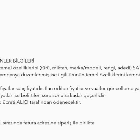
LER BİLGİLERİ
emel özelliklerini (türü, miktarı, marka/modeli, rengi, adedi) SAT
kampanya düzenlenmiş ise ilgili ürünün temel özelliklerini kampa
fiyatlar satış fiyatıdır. İlan edilen fiyatlar ve vaatler güncelleme 
fiyatlar ise belirtilen süre sonuna kadar geçerlidir.
o ücreti ALICI tarafından ödenecektir.
ı sırasında fatura adresine sipariş ile birlikte