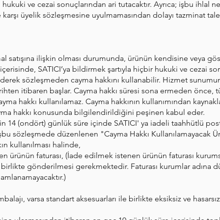
 hukuki ve cezai sonuçlarından ari tutacaktır. Ayrıca; işbu ihlal n
ye karşı üyelik sözleşmesine uyulmamasından dolayı tazminat tal
al satışına ilişkin olması durumunda, ürünün kendisine veya göst
 içerisinde, SATICI’ya bildirmek şartıyla hiçbir hukuki ve cezai s
erek sözleşmeden cayma hakkını kullanabilir. Hizmet sunumuna 
ihten itibaren başlar. Cayma hakkı süresi sona ermeden önce, tük
ma hakkı kullanılamaz. Cayma hakkının kullanımından kaynaklana
yma hakkı konusunda bilgilendirildiğini peşinen kabul eder.
n 14 (ondört) günlük süre içinde SATICI' ya iadeli taahhütlü posta
işbu sözleşmede düzenlenen "Cayma Hakkı Kullanılamayacak Ür
kın kullanılması halinde,
dilen ürünün faturası, (İade edilmek istenen ürünün faturası kur
 birlikte gönderilmesi gerekmektedir. Faturası kurumlar adına d
amlanamayacaktır.)
balajı, varsa standart aksesuarları ile birlikte eksiksiz ve hasarsı