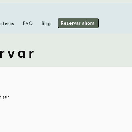
Reservar ahora
ctenos
FAQ
Blog
ervar
ştır.