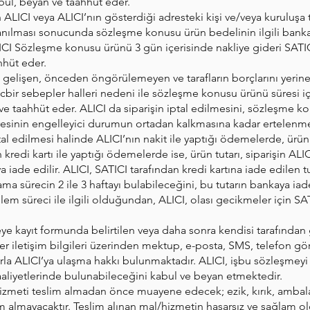
ul, beyan ve taahhüt eder.
ALICI veya ALICI’nın gösterdiği adresteki kişi ve/veya kuruluşa 
ullanılması sonucunda sözleşme konusu ürün bedelinin ilgili bank
I Sözleşme konusu ürünü 3 gün içerisinde nakliye gideri SATICI
hhüt eder.
nda gelişen, önceden öngörülemeyen ve tarafların borçlarını yerin
mücbir sebepler halleri nedeni ile sözleşme konusu ürünü süresi
ve taahhüt eder. ALICI da siparişin iptal edilmesini, sözleşme k
üresinin engelleyici durumun ortadan kalkmasına kadar ertelenm
iptal edilmesi halinde ALICI’nın nakit ile yaptığı ödemelerde, ürü
kredi kartı ile yaptığı ödemelerde ise, ürün tutarı, siparişin ALI
a iade edilir. ALICI, SATICI tarafından kredi kartına iade edilen 
lama sürecin 2 ile 3 haftayı bulabileceğini, bu tutarın bankaya i
em süreci ile ilgili olduğundan, ALICI, olası gecikmeler için S
eye kayıt formunda belirtilen veya daha sonra kendisi tarafından
ğer iletişim bilgileri üzerinden mektup, e-posta, SMS, telefon gör
rla ALICI’ya ulaşma hakkı bulunmaktadır. ALICI, işbu sözleşmey
 faaliyetlerinde bulunabileceğini kabul ve beyan etmektedir.
meti teslim almadan önce muayene edecek; ezik, kırık, ambalajı y
m almayacaktır. Teslim alınan mal/hizmetin hasarsız ve sağlam o