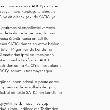
tesliminden sonra ALICI'ya ait kredi
a veya finans kuruluşu tarafından
’ya ait olacak şekilde SATICI’ya
e getirmesini engelleyici ve/veya
 içinde teslim edemez ise, durumu
onusu ürünün varsa emsali ile
esini SATICI’dan talep etme hakkını
n tutarı 14 gün içinde kendisine
CI tarafından iptal edilmesinden
tutarın banka tarafından ALICI
adesinden sonra ALICI’nın hesaplarına
ATICI’yı sorumlu tutamayacağını
 güncellenen adresi, e-posta adresi,
üşmesi ve diğer yollarla iletişim,
i kabul etmekle SATICI’nın kendisine
ırtılmış vb. hasarlı ve ayıplı
lduğu kabul edilecektir. Teslimden