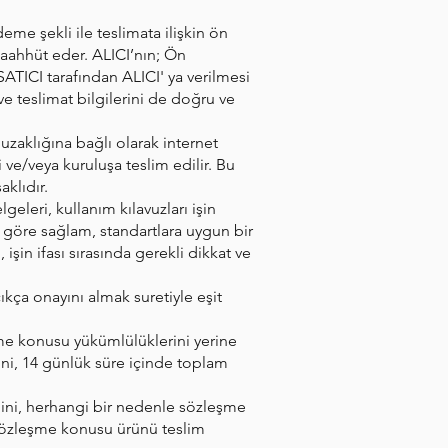
deme şekli ile teslimata ilişkin ön
taahhüt eder. ALICI’nın; Ön
ATICI tarafından ALICI' ya verilmesi
 ve teslimat bilgilerini de doğru ve
uzaklığına bağlı olarak internet
 ve/veya kuruluşa teslim edilir. Bu
klıdır.
geleri, kullanım kılavuzları işin
e göre sağlam, standartlara uygun bir
işin ifası sırasında gerekli dikkat ve
ça onayını almak suretiyle eşit
şme konusu yükümlülüklerini yerine
ini, 14 günlük süre içinde toplam
ğini, herhangi bir nedenle sözleşme
sözleşme konusu ürünü teslim