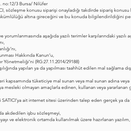
 no:12/3 Bursa/ Nilüfer
I, sözleşme konusu siparişi onayladığı takdirde sipariş konusu b
yükümlülüğü altına gireceğini ve bu konuda bilgilendirildiğini p
yorumlanmasında aşağıda yazılı terimler karşılarındaki yazılı aç
nı,
lığı’nı,
orunması Hakkında Kanun’u,
 Yönetmeliği’ni (RG:27.11.2014/29188)
ılığında yapılan ya da yapılması taahhüt edilen mal sağlama dışı
etleri kapsamında tüketiciye mal sunan veya mal sunan adına veya
veya mesleki olmayan amaçlarla edinen, kullanan veya yararlanan ge
SATICI’ya ait internet sitesi üzerinden talep eden gerçek ya da tü
da akdedilen işbu sözleşmeyi,
şyayı ve elektronik ortamda kullanılmak üzere hazırlanan yazılım