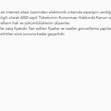
it internet sitesi üzerinden elektronik ortamda siparişini verdiği a
ile ilgili olarak 6502 sayılı Tüketicinin Korunması Hakkında Kanun
fların hak ve yükümlülüklerini düzenler.
lar satış fiyatıdır. İlan edilen fiyatlar ve vaatler güncelleme yapıl
 belirtilen süre sonuna kadar geçerlidir.