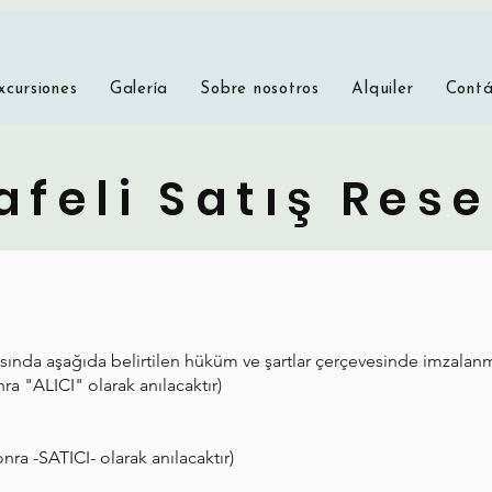
xcursiones
Galería
Sobre nosotros
Alquiler
Contá
feli Satış Res
sında aşağıda belirtilen hüküm ve şartlar çerçevesinde imzalanmı
a "ALICI" olarak anılacaktır)
ra -SATICI- olarak anılacaktır)