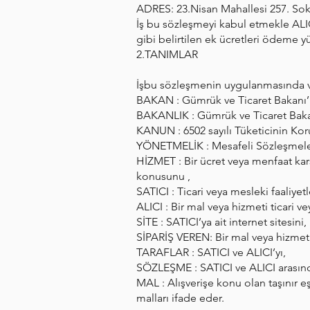
ADRES: 23.Nisan Mahallesi 257. Sok.
İş bu sözleşmeyi kabul etmekle ALIC
gibi belirtilen ek ücretleri ödeme 
2.TANIMLAR
İşbu sözleşmenin uygulanmasında ve 
BAKAN : Gümrük ve Ticaret Bakanı’
BAKANLIK : Gümrük ve Ticaret Bakan
KANUN : 6502 sayılı Tüketicinin K
YÖNETMELİK : Mesafeli Sözleşmeler
HİZMET : Bir ücret veya menfaat karş
konusunu ,
SATICI : Ticari veya mesleki faaliy
ALICI : Bir mal veya hizmeti ticari 
SİTE : SATICI’ya ait internet sitesini,
SİPARİŞ VEREN: Bir mal veya hizmeti 
TARAFLAR : SATICI ve ALICI’yı,
SÖZLEŞME : SATICI ve ALICI arasın
MAL : Alışverişe konu olan taşınır e
malları ifade eder.